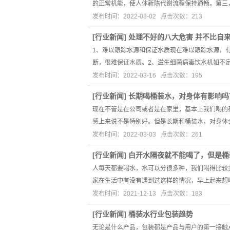
的正常机能，使人体新陈代谢流程保持通畅。第三
发布时间：2022-08-02 点击次数：213
[
行业新闻
]
处理不好的八大危害 并不比自
1、难以跟踪水源和保证水质现在难以跟踪水源，
断，很难保证水质。2、滋生细菌病毒饮水机如不
发布时间：2022-03-16 点击次数：195
[
行业新闻
]
长期喝桶装水，对身体有影响吗
现在不管是在公司或者是在家里，基本上我们喝的
感上来说不是特别好。但是长期和桶装水，对身体
发布时间：2022-03-03 点击次数：261
[
行业新闻
]
白开水隔夜就不能喝了，但是桶
人每天都要喝水，水可以分很多种，我们喝得比较
家在生活中有没有遇到过这样的情况，早上起来想
发布时间：2021-12-13 点击次数：183
[
行业新闻
]
桶装水行业包装趋势
无论是什么产品，包装都是产品与用户的第一接触