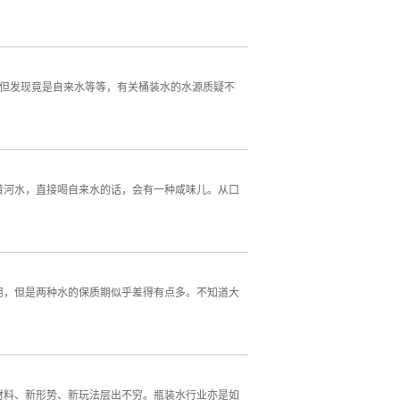
，但发现竟是自来水等等，有关桶装水的水源质疑不
黄河水，直接喝自来水的话，会有一种咸味儿。从口
用，但是两种水的保质期似乎差得有点多。不知道大
材料、新形势、新玩法层出不穷。瓶装水行业亦是如