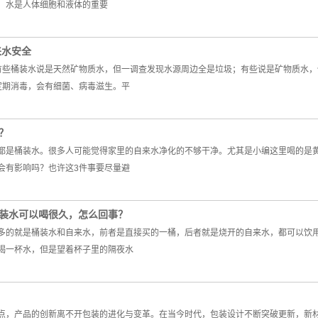
，水是人体细胞和液体的重要
来水安全
有些桶装水说是天然矿物质水，但一调查发现水源周边全是垃圾；有些说是矿物质水
定期消毒，会有细菌、病毒滋生。平
？
都是桶装水。很多人可能觉得家里的自来水净化的不够干净。尤其是小编这里喝的是
会有影响吗？也许这3件事要尽量避
装水可以喝很久，怎么回事？
多的就是桶装水和自来水，前者是直接买的一桶，后者就是烧开的自来水，都可以饮
喝一杯水，但是望着杯子里的隔夜水
点，产品的创新离不开包装的进化与变革。在当今时代，包装设计不断突破更新，新