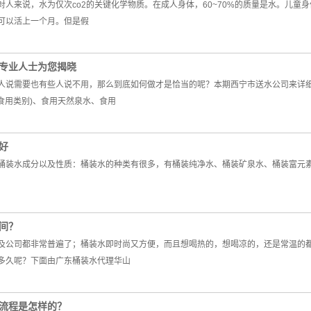
人来说，水为仅次co2的关键化学物质。在成人身体，60~70%的质量是水。儿童
可以活上一个月。但是假
专业人士为您揭晓
人说需要也有些人说不用，那么到底如何做才是恰当的呢？本期西宁市送水公司来详
食用类别)、食用天然泉水、食用
好
桶装水成分以及性质：桶装水的种类有很多，有桶装纯净水、桶装矿泉水、桶装富元
间？
及公司都非常普遍了；桶装水即时尚又方便，而且想喝热的，想喝凉的，还是常温的
多久呢？下面由广东桶装水代理华山
流程是怎样的？