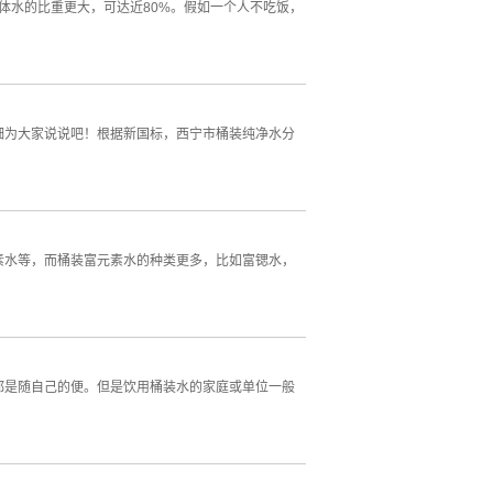
身体水的比重更大，可达近80%。假如一个人不吃饭，
细为大家说说吧！根据新国标，西宁市桶装纯净水分
素水等，而桶装富元素水的种类更多，比如富锶水，
都是随自己的便。但是饮用桶装水的家庭或单位一般