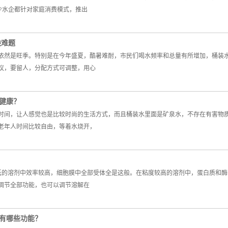
少水企都针对家庭消费模式，推出
缺难题
依然是旺季。特别是在今年盛夏，酷暑难耐，市民们喝水频率和总量有所增加，桶装
议，要留人，分配方式可调整，用心
健康？
时间，让人感觉也是比较时尚的生活方式，而且桶装水里面是矿泉水，不存在有害物
老年人时间比较自由，等着水烧开，
低的溶剂中效率较高，细胞膜中全部受体全是这般。在粘度较高的溶剂中，蛋白质和
调节全部功能，也可以调节溶解在
有哪些功能？