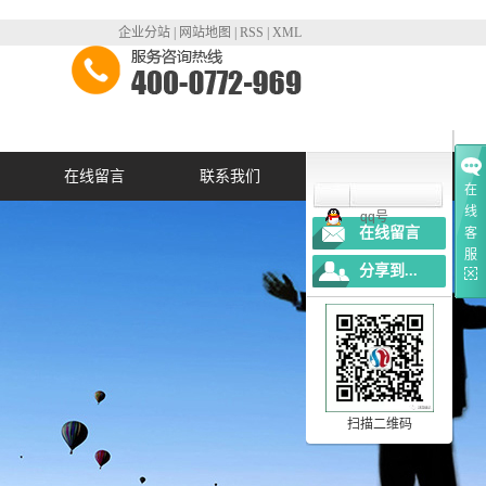
企业分站
|
网站地图
|
RSS
|
XML
在线留言
联系我们
在
线
qq号
在线留言
客
服
分享到...
扫描二维码