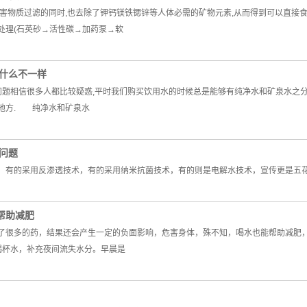
有害物质过滤的同时,也去除了钾钙镁铁锶锌等人体必需的矿物元素,从而得到可以直接
理(石英砂→活性碳→加药泵→软
什么不一样
题相信很多人都比较疑惑,平时我们购买饮用水的时候总是能够有纯净水和矿泉水之分,
地方. 纯净水和矿泉水
问题
，有的采用反渗透技术，有的采用纳米抗菌技术，有的则是电解水技术，宣传更是五
帮助减肥
了很多的药，结果还会产生一定的负面影响，危害身体，殊不知，喝水也能帮助减肥
喝杯水，补充夜间流失水分。早晨是